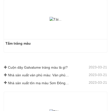
Tấm tráng màu
2023-03-21
Cuộn dây Galvalume tráng màu là gì?
2023-03-21
Nhà sản xuất ván phủ màu: Ván phủ màu bông tuyết dùng để trang trí được lăn chuẩn xác ra khỏi dây chuyền sản xuất
2023-03-21
Nhà sản xuất tôn mạ màu Sơn Đông sẽ đưa ra lời giải thích về phần mềm của mình thay đổi cho bạn