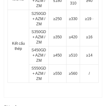
+ AZM /
≤180
≥40
310
ZM
S250GD
+ AZM /
≥250
≥330
≥19 ·
ZM
S350GD
+ AZM /
≥350
≥420
≥16
ZM
Kết cấu
thép
S450GD
+ AZM /
≥450
≥510
≥14
ZM
S550GD
+ AZM /
≥550
≥560
/
ZM