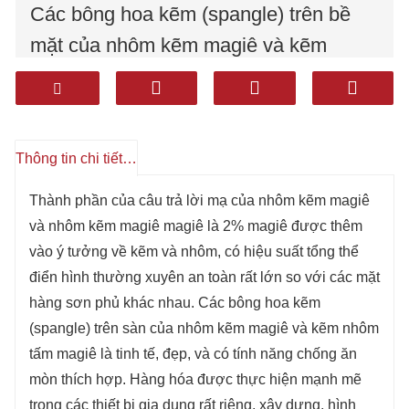
Các bông hoa kẽm (spangle) trên bề
mặt của nhôm kẽm magiê và kẽm
nhôm tấm magiê là tinh tế, đẹp, và có
khả năng chống ăn mòn tốt.
Các sản phẩm được sử dụng rộng rãi
Thông tin chi tiết sản phẩm
trong các thiết bị gia dụng, xây dựng,
cấu trúc và các ngành công nghiệp
Thành phần của câu trả lời mạ của nhôm kẽm magiê
và nhôm kẽm magiê magiê là 2% magiê được thêm
khác.
vào ý tưởng về kẽm và nhôm, có hiệu suất tổng thể
điển hình thường xuyên an toàn rất lớn so với các mặt
hàng sơn phủ khác nhau. Các bông hoa kẽm
(spangle) trên sàn của nhôm kẽm magiê và kẽm nhôm
tấm magiê là tinh tế, đẹp, và có tính năng chống ăn
mòn thích hợp. Hàng hóa được thực hiện mạnh mẽ
trong các thiết bị gia dụng rất riêng, xây dựng, hình