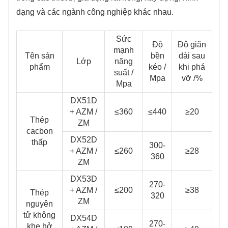
dạng và các ngành công nghiệp khác nhau.
Sức
Độ
Độ giãn
mạnh
Tên sản
bền
dài sau
Lớp
năng
phẩm
kéo /
khi phá
suất /
Mpa
vỡ /%
Mpa
DX51D
+ AZM /
≤360
≤440
≥20
Thép
ZM
cacbon
DX52D
thấp
300-
+ AZM /
≤260
≥28
360
ZM
DX53D
270-
+ AZM /
≤200
≥38
Thép
320
ZM
nguyên
tử không
DX54D
270-
khe hở