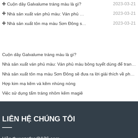
2023-03-21
Cuộn dây Galvalume tráng màu là gì?
2023-03-21
Nhà sản xuất ván phủ màu: Ván phủ màu bông tuyết dùng để trang trí được lăn chuẩn xác ra khỏi dây chuyền sản xuất
2023-03-21
Nhà sản xuất tôn mạ màu Sơn Đông sẽ đưa ra lời giải thích về phần mềm của mình thay đổi cho bạn
Cuộn dây Galvalume tráng màu là gì?
Nhà sản xuất ván phủ màu: Ván phủ màu bông tuyết dùng để trang trí được lăn chuẩn xác ra khỏi dây chuyền sản xuất
Nhà sản xuất tôn mạ màu Sơn Đông sẽ đưa ra lời giải thích về phần mềm của mình thay đổi cho bạn
Hợp kim mạ kẽm và kẽm nhúng nóng
Việc sử dụng tấm tráng nhôm kẽm magiê
LIÊN HỆ CHÚNG TÔI