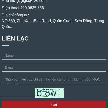
Hộp thư:
gzgfgs@126.com
Điện thoại:
400 0635 866
Địa chỉ công ty :
NO.389, ZhenXingEastRoad, Quận Guan, Sơn Đông, Trung
Quốc.
LIÊN LẠC
Gửi