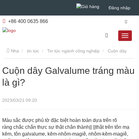
Đăng nhập
+86 400 0635 866
Nhà
tin tức
Tin tức ngành công nghiệp
Cuộn dây
Galvalume tráng màu là gì?
Cuộn dây Galvalume tráng màu
là gì?
2023/03/21 09:20
Màu sắc được phủ tờ đặc biệt hoàn toàn dựa trên rõ
ràng chắc chắn thực sự thật chân thành|| ||thật trên tôn mạ
kẽm, tôn galvalume, kẽm-nhôm-magiê, nhôm-kẽm-magiê,