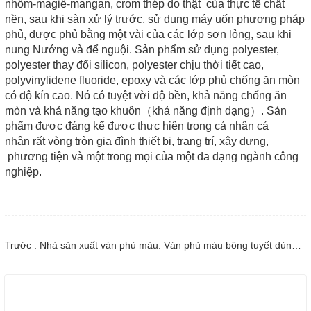
nhôm-magiê-mangan, crom thép do thật của thực tế chất
nền, sau khi sàn xử lý trước, sử dụng máy uốn phương pháp
phủ, được phủ bằng một vài của các lớp sơn lỏng, sau khi
nung Nướng và để nguội. Sản phẩm sử dụng polyester,
polyester thay đổi silicon, polyester chịu thời tiết cao,
polyvinylidene fluoride, epoxy và các lớp phủ chống ăn mòn
có độ kín cao. Nó có tuyệt vời độ bền, khả năng chống ăn
mòn và khả năng tạo khuôn（khả năng định dạng）. Sản
phẩm được đáng kể được thực hiện trong cá nhân cá
nhân rất vòng tròn gia đình thiết bị, trang trí, xây dựng,
phương tiện và một trong mọi của một đa dạng ngành công
nghiệp.
Trước : Nhà sản xuất ván phủ màu: Ván phủ màu bông tuyết dùng để trang trí được lăn chuẩn xác ra khỏi dây chuyền sản xuất