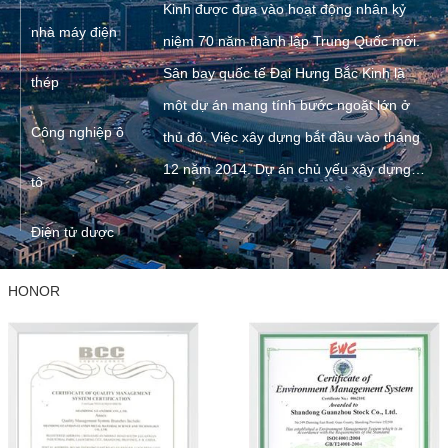
Kinh được đưa vào hoạt động nhân kỷ
nhà máy điện
niệm 70 năm thành lập Trung Quốc mới.
Sân bay quốc tế Đại Hưng Bắc Kinh là
thép
một dự án mang tính bước ngoặt lớn ở
Công nghiệp ô
thủ đô. Việc xây dựng bắt đầu vào tháng
12 năm 2014. Dự án chủ yếu xây dựng
tô
"ba dọc và một ngang" 4 đường băng,
Điện tử dược
một tòa nhà ga rộng 700.000 mét vuông,
một nền tảng với 268 chỗ ngồi và các cơ
phẩm
HONOR
sở phụ trợ liên quan, nhà ga sân bay hiện
là nhà ga đơn lớn nhất thế giới.
Logistics và kho
bãi
Hóa chất chăn