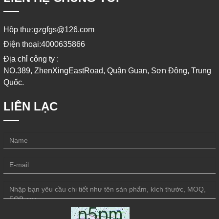
năng lượng mặt trời, công
một bước đột phá trong
nghiệp cửa, hậu cần dây
quá trình ba lớp phủ và ba
Hộp thư:
gzgfgs@126.com
chuyền
lớp nướng liên tục
Điện thoại:
4000635866
Địa chỉ công ty :
NO.389, ZhenXingEastRoad, Quận Guan, Sơn Đông, Trung
Quốc.
LIÊN LẠC