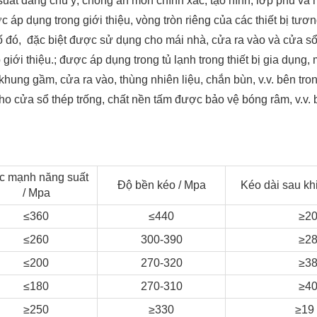
ất đáng chú ý, chống ăn mòn chính xác, tạo hình, lớp phủ và 
c áp dụng trong giới thiệu, vòng tròn riêng của các thiết bị tươn
ố đó, đặc biệt được sử dụng cho mái nhà, cửa ra vào và cửa s
giới thiệu.; được áp dụng trong tủ lạnh trong thiết bị gia dụng,
khung gầm, cửa ra vào, thùng nhiên liệu, chắn bùn, v.v. bên tro
o cửa sổ thép trống, chất nền tấm được bảo vệ bóng râm, v.v. 
c mạnh năng suất
Độ bền kéo / Mpa
Kéo dài sau kh
/ Mpa
≤360
≤440
≥2
≤260
300-390
≥2
≤200
270-320
≥3
≤180
270-310
≥4
≥250
≥330
≥19 