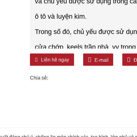
và chủ yếu được sử dụng trong các
ô tô và luyện kim.
Trong số đó, chủ yếu được sử dụn
cửa chớp, keels trần nhà, vv tron
Liên hệ ngay
E-mail
Đ
Chia sẻ: