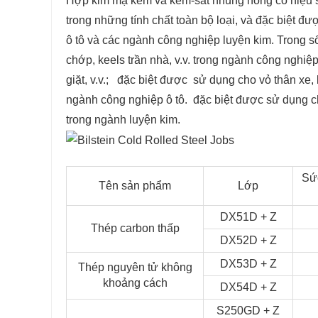
Hợp kim mạ kẽm và kẽm-sắt nhúng nóng có hiệu su
trong những tính chất toàn bộ loại, và đặc biệt đượ
ô tô và các ngành công nghiệp luyện kim. Trong s
chớp, keels trần nhà, v.v. trong ngành công nghiệp 
giặt, v.v.; đặc biệt được sử dụng cho vỏ thân xe, 
ngành công nghiệp ô tô. đặc biệt được sử dụng ch
trong ngành luyện kim.
Sứ
Tên sản phẩm
Lớp
DX51D + Z
Thép carbon thấp
DX52D + Z
DX53D + Z
Thép nguyên tử không
khoảng cách
DX54D + Z
S250GD + Z