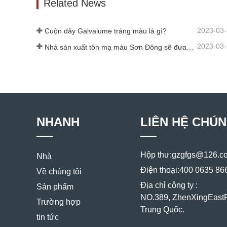
Related News
2023-03
Cuộn dây Galvalume tráng màu là gì?
2023-03
Nhà sản xuất tôn mạ màu Sơn Đông sẽ đưa ra lời giải thích về phần mềm của mình thay đổi cho bạn
NHANH
LIÊN HỆ CHÚN
Hộp thư:
gzgfgs@126.c
Nhà
Điện thoại:
400 0635 86
Về chúng tôi
Địa chỉ công ty :
Sản phẩm
NO.389, ZhenXingEast
Trường hợp
Trung Quốc.
tin tức