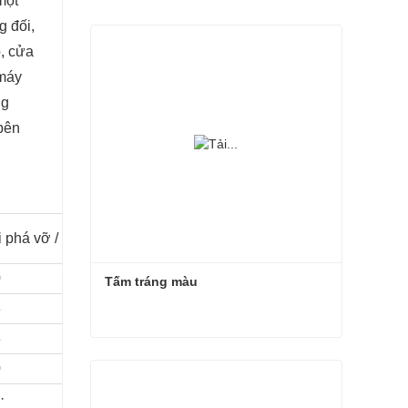
một
g đối,
ổ, cửa
 máy
ng
bên
i phá vỡ / %
0
Tấm tráng màu
8
8
Tấm tráng màu
0
Liên hệ ngay
·