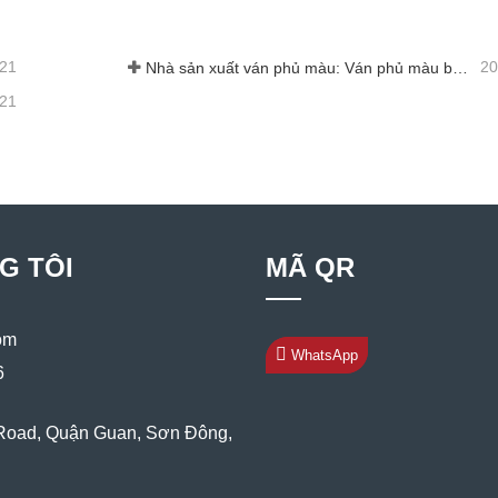
-21
20
Nhà sản xuất ván phủ màu: Ván phủ màu bông tuyết dùng để trang trí được lăn chuẩn xác ra khỏi dây chuyền sản xuất
-21
G TÔI
MÃ QR
om
WhatsApp
6
Road, Quận Guan, Sơn Đông,