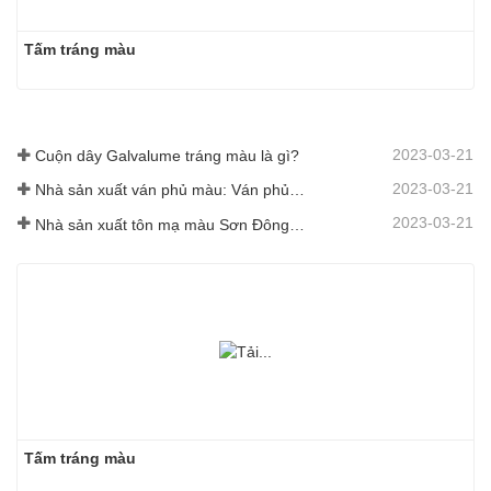
Tấm tráng màu
2023-03-21
Cuộn dây Galvalume tráng màu là gì?
2023-03-21
Nhà sản xuất ván phủ màu: Ván phủ màu bông tuyết dùng để trang trí được lăn chuẩn xác ra khỏi dây chuyền sản xuất
2023-03-21
Nhà sản xuất tôn mạ màu Sơn Đông sẽ đưa ra lời giải thích về phần mềm của mình thay đổi cho bạn
Tấm tráng màu