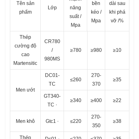
Tên sản
bền
dài sau
Lớp
năng
phẩm
kéo /
khi phá
suất /
Mpa
vỡ /%
Mpa
Thép
CR780
cường độ
/
≥780
≥980
≥10
cao
980MS
Martensitic
DC01-
270-
≤260
≥35
TC
370
Men ướt
GT340-
≥340
≥400
≥22
TC ·
270-
Men khô
Gtc1 ·
≤220
≥38
350
Thép
Dc01 ·
≤270
≤370
≥35