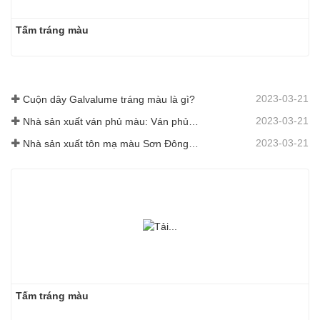
Tấm tráng màu
2023-03-21
Cuộn dây Galvalume tráng màu là gì?
2023-03-21
Nhà sản xuất ván phủ màu: Ván phủ màu bông tuyết dùng để trang trí được lăn chuẩn xác ra khỏi dây chuyền sản xuất
2023-03-21
Nhà sản xuất tôn mạ màu Sơn Đông sẽ đưa ra lời giải thích về phần mềm của mình thay đổi cho bạn
Tấm tráng màu