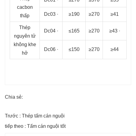
cacbon
Dc03 ·
≥190
≥270
≥41
thấp
Thép
Dc04 ·
≤165
≥270
≥43 ·
nguyên tử
không khe
Dc06 ·
≤150
≥270
≥44
hở
Chia sẻ:
Trước : Thép tấm cán nguội
tiếp theo : Tấm cán nguội tốt